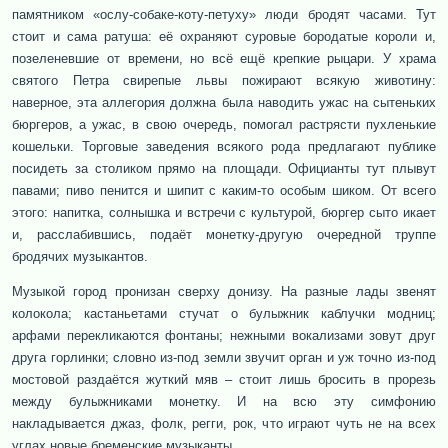
памятником «ослу-собаке-коту-петуху» люди бродят часами. Тут
стоит и сама ратуша: её охраняют суровые бородатые короли и,
позеленевшие от времени, но всё ещё крепкие рыцари. У храма
святого Петра свирепые львы пожирают всякую животину:
наверное, эта аллегория должна была наводить ужас на сытеньких
бюргеров, а ужас, в свою очередь, помогал растрясти пухленькие
кошельки. Торговые заведения всякого рода предлагают публике
посидеть за столиком прямо на площади. Официанты тут плывут
павами; пиво пенится и шипит с каким-то особым шиком. От всего
этого: напитка, солнышка и встречи с культурой, бюргер сыто икает
и, расслабившись, подаёт монетку-другую очередной труппе
бродячих музыкантов.
Музыкой город пронизан сверху донизу. На разные лады звенят
колокола; кастаньетами стучат о булыжник каблучки модниц;
арфами перекликаются фонтаны; нежными вокализами зовут друг
друга горлинки; словно из-под земли звучит орган и уж точно из-под
мостовой раздаётся жуткий мяв – стоит лишь бросить в прорезь
между булыжниками монетку. И на всю эту симфонию
накладывается джаз, фолк, регги, рок, что играют чуть не на всех
углах новые бременские музыканты.