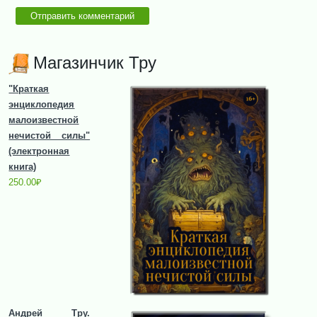
Магазинчик Тру
"Краткая
энциклопедия
малоизвестной
нечистой силы"
(электронная
книга)
250.00
₽
Андрей Тру.