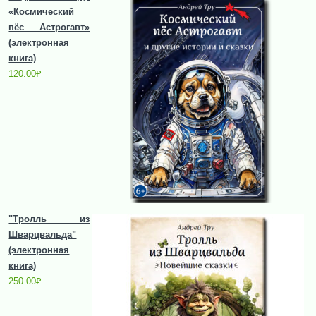
«Космический
пёс Астрогавт»
(электронная
книга)
120.00
₽
"Тролль из
Шварцвальда"
(электронная
книга)
250.00
₽