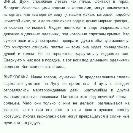
ВИЛЫ. Духи, способные летать как птицы. Обитают в горах.
Владеют близлежащими водами и колодцами, могут «вылечить»,
испортить или «запереть» воду (к нашим жэкам, которые, подобно
нечистой силе, то и дело отключают воду в домах мирных граждан,
отношения не имеют). Людям являются в виде очаровательных
девушек в длинных одеяниях, под которыми спрятаны крылья. Кто
сумеет похитить у нее крылья, превратит духа в обычную женщину.
Кто ухитрится стибрить платье — тому она будет принадлежать
душой и телом. Но не торопитесь караулить у водоемов вил.
Сверху-то у них все в порядке, а вот ноги под длинными одеяниями
ослиные. Все-таки нечистая сила.
ВЫРКОЛАКИ. Иначе говоря, лунатики. По представлениям славян
вырколаки улетают на Луну во время сна. В путь к звездам
отправлялись мертворожденные дети, братоубийцы и другие
малосимпатичные персонажи. Питается этот вид нечистой силы…
солнцем. Чего они только с ним не делают: разламывают на
кусочки, застят нам его свет, а то и просто пускают солнцу
кровушку. Иногда вырколаки сами могут превращаться в солнечные
лучи или… в радугу.