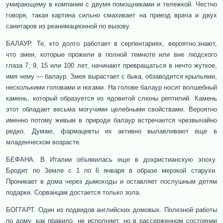
умирающему в компании с двумя помощниками и тележкой. Честно
говоря, такая картина сильно смахивает на приезд врача и двух
санитаров из реанимационной по вызову.
БАЛАУР. Те, кто долго работает в серпентариях, вероятно,знают,
что змеи, которые прожили в полной темноте или вне людского
глаза 7, 9, 15 или 100 лет, начинают превращаться в нечто жуткое,
имя чему — балаур. Змея вырастает с быка, обзаводится крыльями,
несколькими головами и ногами. На голове балаур носит волшебный
камень, который образуется из ядовитой слюны рептилий. Камень
этот обладает весьма могучими целебными свойствами. Вероятно
именно потому живым в природе балаур встречается чрезвычайно
редко. Думаю, фармацевты их активно вылавливают еще в
младенческом возрасте.
БЕФАНА. В Италии объявилась еще в дохристианскую эпоху.
Бродит по Земле с 1 по 6 января в образе мерзкой старухи.
Проникает в дома через дымоходы и оставляет послушным детям
подарки. Сорванцам достается только зола.
БОГГАРТ. Один из подвидов английских домовых. Полезной работы
по дому, как правило, не исполняет, но в рассерженном состоянии