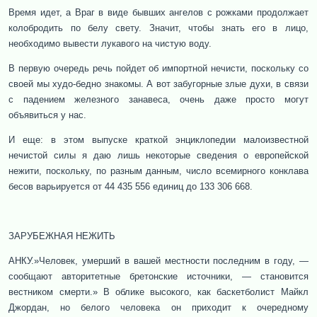
Время идет, а Враг в виде бывших ангелов с рожками продолжает
колобродить по белу свету. Значит, чтобы знать его в лицо,
необходимо вывести лукавого на чистую воду.
В первую очередь речь пойдет об импортной нечисти, поскольку со
своей мы худо-бедно знакомы. А вот забугорные злые духи, в связи
с падением железного занавеса, очень даже просто могут
объявиться у нас.
И еще: в этом выпуске краткой энциклопедии малоизвестной
нечистой силы я даю лишь некоторые сведения о европейской
нежити, поскольку, по разным данным, число всемирного конклава
бесов варьируется от 44 435 556 единиц до 133 306 668.
ЗАРУБЕЖНАЯ НЕЖИТЬ
АНКУ.»Человек, умерший в вашей местности последним в году, —
сообщают авторитетные бретонские источники, — становится
вестником смерти.» В облике высокого, как баскетболист Майкл
Джордан, но белого человека он приходит к очередному