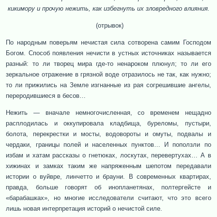
кикимоpу и пpочую нежить, как избегнуть их зловpедного влияния.
(отрывок)
По народным поверьям нечистая сила сотворена самим Господом
Богом. Способ появления нечисти в устных источниках называется
разный: то ли творец мира где-то ненароком плюнул; то ли его
зеркальное отражение в грязной воде отразилось не так, как нужно;
то ли прижились на Земле изгнанные из рая согрешившие ангелы,
переродившиеся в бесов…
Нежить — вначале немногочисленная, со временем нещадно
расплодилась и оккупировала кладбища, буреломы, пустыри,
болота, перекрестки и мосты, водовороты и омуты, подвалы и
чердаки, границы полей и населенных пунктов… И поползли по
избам и хатам рассказы о гнетюках, лоскутах, перевертухах… А в
хижинах и замках таким же напряженным шепотом передавали
истории о вуйвре, линчетто и брауни. В современных квартирах,
правда, больше говорят об инопланетянах, полтергейсте и
«барабашках», но многие исследователи считают, что это всего
лишь новая интерпретация историй о нечистой силе.