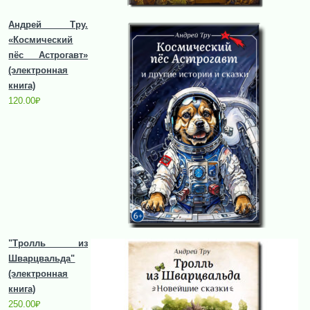
Андрей Тру.
«Космический
пёс Астрогавт»
(электронная
книга)
120.00
₽
"Тролль из
Шварцвальда"
(электронная
книга)
250.00
₽