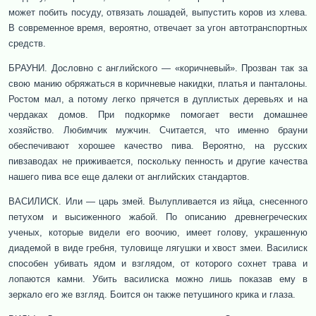
может побить посуду, отвязать лошадей, выпустить коров из хлева.
В современное время, вероятно, отвечает за угон автотранспортных
средств.
БРАУНИ. Дословно с английского — «коричневый». Прозван так за
свою манию обряжаться в коричневые накидки, платья и панталоны.
Ростом мал, а потому легко прячется в дуплистых деревьях и на
чердаках домов. При подкормке помогает вести домашнее
хозяйство. Любимчик мужчин. Считается, что именно брауни
обеспечивают хорошее качество пива. Вероятно, на русских
пивзаводах не приживается, поскольку пенность и другие качества
нашего пива все еще далеки от английских стандартов.
ВАСИЛИСК. Или — царь змей. Вылупливается из яйца, снесенного
петухом и высиженного жабой. По описанию древнегреческих
ученых, которые видели его воочию, имеет голову, украшенную
диадемой в виде гребня, туловище лягушки и хвост змеи. Василиск
способен убивать ядом и взглядом, от которого сохнет трава и
лопаются камни. Убить василиска можно лишь показав ему в
зеркало его же взгляд. Боится он также петушиного крика и глаза.