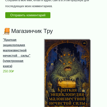
Сохранить моё имя, email и адрес сайта в этом браузере для
последующих моих комментариев.
Магазинчик Тру
"Краткая
энциклопедия
малоизвестной
нечистой силы"
(электронная
книга)
250.00
₽